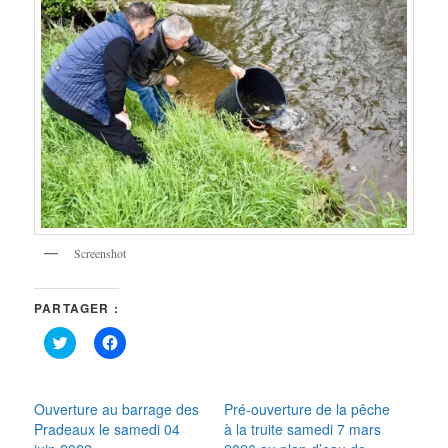
Screenshot
PARTAGER :
Cliquez
Cliquez
pour
pour
partager
partager
sur
sur
Twitter(ouvre
Facebook(ouvre
dans
dans
Ouverture au barrage des
Pré-ouverture de la pêche
une
une
Pradeaux le samedi 04
à la truite samedi 7 mars
nouvelle
nouvelle
fenêtre)
fenêtre)