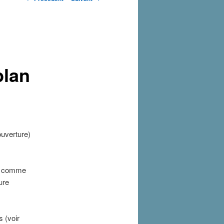
des
articles
plan
ouverture)
es comme
ure
 (voir