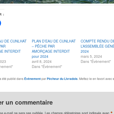
 :
Cliquez
pour
er
partager
sur
r(ouvre
Facebook(ouvre
dans
AU DE CUNLHAT
PLAN D’EAU DE CUNLHAT
COMPTE RENDU D
une
le
nouvelle
PAR
– PÊCHE PAR
L’ASSEMBLÉE GÉN
)
fenêtre)
E INTERDIT
AMORÇAGE INTERDIT
2024
pour 2024
mars 5, 2024
 2023
avril 8, 2024
Dans "Évènement"
nement"
Dans "Évènement"
a été publié dans
Évènement
par
Pêcheur du Livradois
. Mettez-le en favori avec 
er un commentaire
*
se e-mail ne sera pas publiée.
Les champs obligatoires sont indiqués avec