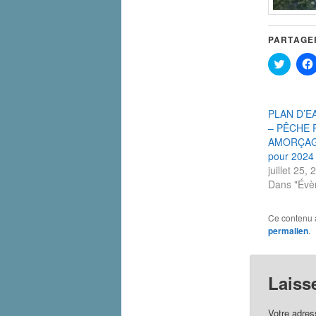
PARTAGER
Cliquez
pour
partag
sur
Twitte
dans
PLAN D’E
une
nouvel
– PÊCHE 
fenêtre
AMORÇAG
pour 2024
juillet 25,
Dans "Évè
Ce contenu 
permalien
.
Laiss
Votre adres