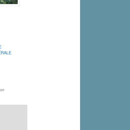
E
ÉRALE
son