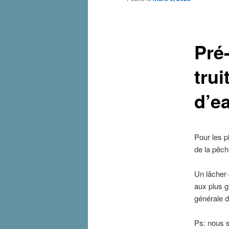
Pré
tru
d’e
Pour les p
de la pêch
Un lâcher 
aux plus g
générale d
Ps: nous s