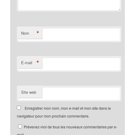
*
Nom
*
E-mail
Site web
Enregistrer mon nom, mon e-mail et mon site dans le
navigateur pour mon prochain commentaire.
Prévenez-moi de tous les nouveaux commentaires par e-
mail.