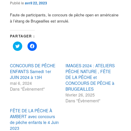
Publié le
avril 22, 2023
Faute de participants, le concours de pêche open en américaine
à l’étang de Brugeailles est annulé.
PARTAGER :
Cliquez
Cliquez
pour
pour
partager
partager
sur
sur
Twitter(ouvre
Facebook(ouvre
dans
dans
CONCOURS DE PÊCHE
IMAGES 2024 : ATELIERS
une
une
ENFANTS Samedi 1er
PÊCHE NATURE , FÊTE
nouvelle
nouvelle
fenêtre)
fenêtre)
JUIN 2024 à 13H
DE LA PÊCHE et
mai 6, 2024
CONCOURS DE PÊCHE à
Dans "Évènement"
BRUGEAILLES
février 26, 2025
Dans "Évènement"
FÊTE DE LA PÊCHE À
AMBERT avec concours
de pêche enfants le 4 Juin
2023