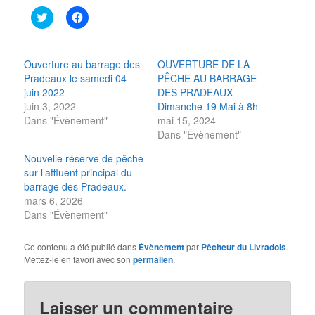
Cliquez
Cliquez
pour
pour
partager
partager
sur
sur
Twitter(ouvre
Facebook(ouvre
dans
dans
Ouverture au barrage des
OUVERTURE DE LA
une
une
Pradeaux le samedi 04
PÊCHE AU BARRAGE
nouvelle
nouvelle
fenêtre)
fenêtre)
juin 2022
DES PRADEAUX
juin 3, 2022
Dimanche 19 Mai à 8h
Dans "Évènement"
mai 15, 2024
Dans "Évènement"
Nouvelle réserve de pêche
sur l’affluent principal du
barrage des Pradeaux.
mars 6, 2026
Dans "Évènement"
Ce contenu a été publié dans
Évènement
par
Pêcheur du Livradois
.
Mettez-le en favori avec son
permalien
.
Laisser un commentaire