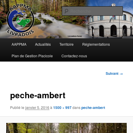
Aller
Pêche en Pays d'Ambert
au
Rech
contenu
principal
AAPPMA du Livradois
Menu
AAPPMA
Actualités
Territoire
Réglementations
principal
Plan de Gestion Piscicole
Contactez-nous
Navigation
Suivant →
des
images
peche-ambert
Publié le
janvier 5, 2016
à
1500 × 997
dans
peche-ambert