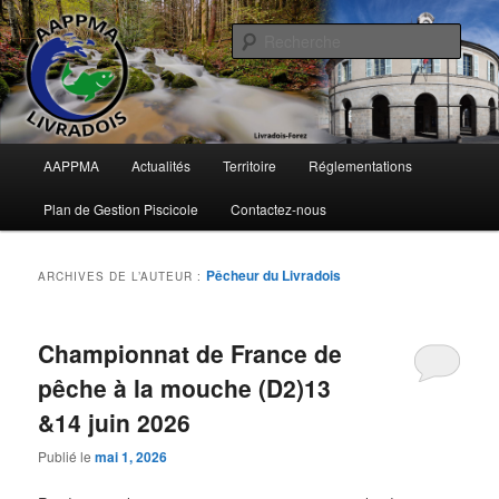
Aller
Aller
Pêche en Pays d'Ambert
au
au
Rech
contenu
contenu
principal
secondaire
AAPPMA du Livradois
Menu
AAPPMA
Actualités
Territoire
Réglementations
principal
Plan de Gestion Piscicole
Contactez-nous
Pêcheur du Livradois
ARCHIVES DE L’AUTEUR :
Championnat de France de
pêche à la mouche (D2)13
&14 juin 2026
Publié le
mai 1, 2026