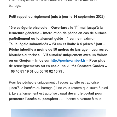
barrage.
Petit rappel du
règlement (mis à jour le 14 septembre 2023)
er
1ère catégorie piscicole
–
Ouverture : le 1
mai jusqu’à la
fermeture générale
–
Interdiction de pêche en cas de surface
partiellement ou totalement gelée
–
1 canne maximum
–
Taille légale salmonidés = 23 cm et limite à 4 prises / jour
–
Pêche interdite à moins de 50 mètres du barrage
–
Leurres et
Mouches autorisés
–
Vif autorisé uniquement avec un Vairon
ou un Goujon – Infos sur
http://peche-ambert.fr
–
Pour plus
de renseignements ou en cas d’incivilités Contacts Gardes =
06 40 81 19 01 ou 06 70 82 16 79
.
Pour les pêcheurs uniquement , l’accès au site est autorisé
jusqu’à la barrière du barrage ( il ne vous restera que 100m à pied
). Le stationnement est autorisé ,
sauf devant le portail pour
permettre l’accès au pompiers
. …. bonne ouverture à tous.